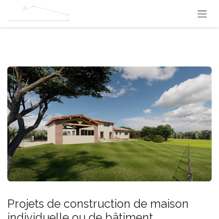
Se rendre au contenu
Projets de construction de maison
individuelle ou de bâtiment